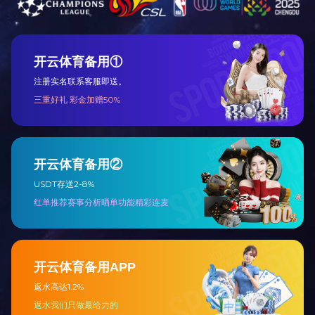
铁。我们还可以根据用户要求，生产各种非标耐蚀、耐热、耐磨铸
件。
相关标签：
陕西抛丸清理机配件
,
西安抛丸机配件
,
甘肃抛丸机配件
上一篇：没有了
下一篇：
没有了
24小时咨询热线
15202990866
邮箱：1033175204@qq.com
地址：陕西省西安市沣东新城和平春天小区9号楼2单
元11层1103室
九游官方站网站入口
|
米兰app官方端网站入口
|
leyu
|
星空web版界面入
口
|
乐动网页版·官方站在线登入_乐动（中国）
|
九游登陆入口
|
九游网·
官方端网站登录入口
|
九游登陆入口
|
米兰app体育直播在线观看_米兰
(中国)
|