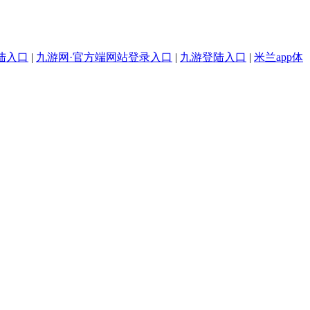
陆入口
|
九游网·官方端网站登录入口
|
九游登陆入口
|
米兰app体