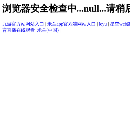
浏览器安全检查中...null...请稍
九游官方站网站入口
|
米兰app官方端网站入口
|
leyu
|
星空we
育直播在线观看_米兰(中国)
|