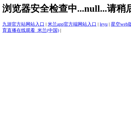
浏览器安全检查中...null...请稍
九游官方站网站入口
|
米兰app官方端网站入口
|
leyu
|
星空we
育直播在线观看_米兰(中国)
|