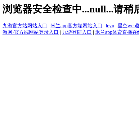
浏览器安全检查中...null...请稍
九游官方站网站入口
|
米兰app官方端网站入口
|
leyu
|
星空we
游网·官方端网站登录入口
|
九游登陆入口
|
米兰app体育直播在