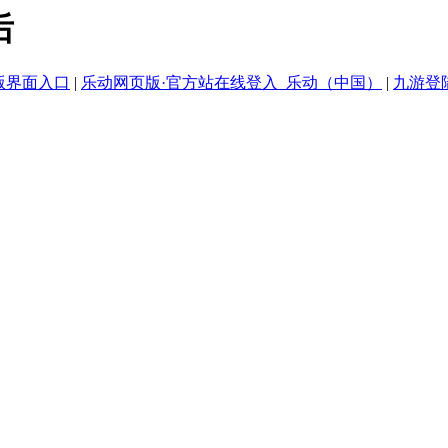
后
b版界面入口
|
乐动网页版·官方站在线登入_乐动（中国）
|
九游登